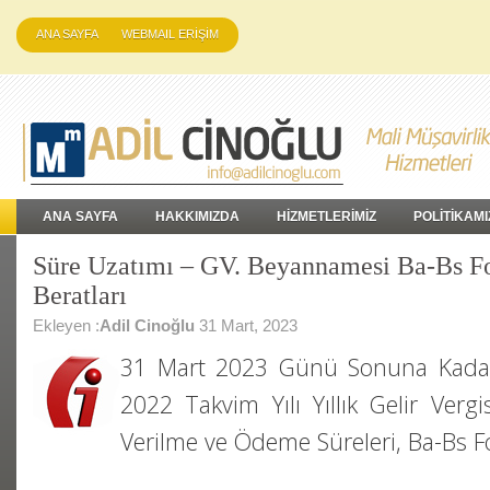
ANA SAYFA
WEBMAIL ERİŞİM
ANA SAYFA
HAKKIMIZDA
HİZMETLERİMİZ
POLİTİKAMI
Süre Uzatımı – GV. Beyannamesi Ba-Bs Fo
Beratları
Ekleyen :
Adil Cinoğlu
31 Mart, 2023
31 Mart 2023 Günü Sonuna Kadar
2022 Takvim Yılı Yıllık Gelir Verg
Verilme ve Ödeme Süreleri, Ba-Bs F