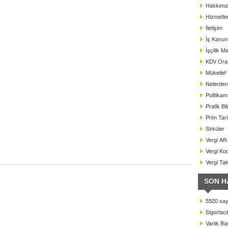
Hakkımı
Hizmetle
İletişim
İş Kanun
İşçilik Ma
KDV Oranl
Mükellef
Nelerden 
Politikam
Pratik Bil
Prim Tar
Sirküler
Vergi Aff
Vergi Kod
Vergi Ta
SON H
5520 sayı
Sigortacı
Varlık B