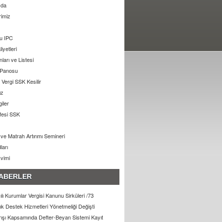
zda
rimiz
u IPC
liyetleri
arı ve Listesi
 Panosu
Vergi SSK Kesilir
ız
giler
ifesi SSK
ı ve Matrah Artırımı Semineri
ları
kvimi
ABERLER
lı Kurumlar Vergisi Kanunu Sirküleri /73
lık Destek Hizmetleri Yönetmeliği Değişti
arışı Kapsamında Defter-Beyan Sistemi Kayıt