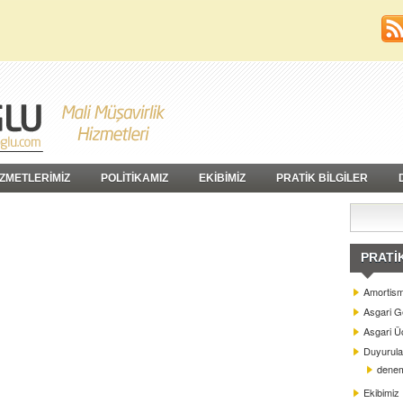
İZMETLERİMİZ
POLİTİKAMIZ
EKİBİMİZ
PRATİK BİLGİLER
PRATI
Amortism
Asgari G
Asgari Üc
Duyurula
dene
Ekibimiz