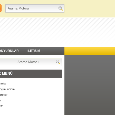
DUYURULAR
İLETİŞİM
K MENÜ
anlar
eçim İndirimi
retler
r
me