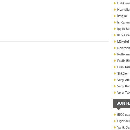
Hakkımı
Hizmetle
İletişim
İş Kanun
İşçilik Ma
KDV Oranl
Mükellef
Nelerden 
Politikam
Pratik Bil
Prim Tar
Sirküler
Vergi Aff
Vergi Kod
Vergi Ta
SON H
5520 sayı
Sigortacı
Varlık B