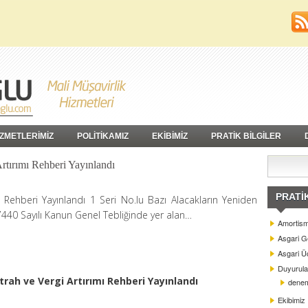
İZMETLERİMİZ
POLİTİKAMIZ
EKİBİMİZ
PRATİK BİLGİLER
rtırımı Rehberi Yayınlandı
PRATI
ı Rehberi Yayınlandı 1 Seri No.lu Bazı Alacakların Yeniden
7440 Sayılı Kanun Genel Tebliğinde yer alan…
Amortism
Asgari G
Asgari Üc
Duyurula
trah ve Vergi Artırımı Rehberi Yayınlandı
dene
Ekibimiz