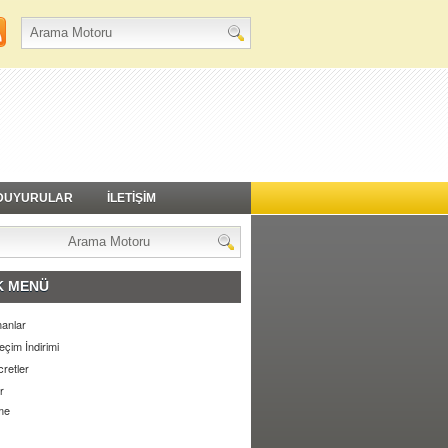
DUYURULAR
İLETİŞİM
K MENÜ
anlar
eçim İndirimi
retler
r
me