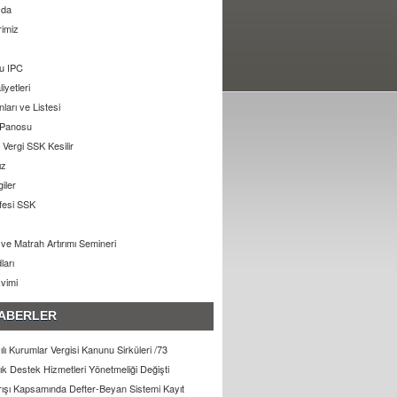
zda
rimiz
u IPC
liyetleri
arı ve Listesi
 Panosu
Vergi SSK Kesilir
ız
giler
ifesi SSK
ı ve Matrah Artırımı Semineri
ları
kvimi
ABERLER
lı Kurumlar Vergisi Kanunu Sirküleri /73
lık Destek Hizmetleri Yönetmeliği Değişti
arışı Kapsamında Defter-Beyan Sistemi Kayıt