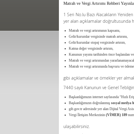
Matrah ve Vergi Artırımı Rehberi Yayınla
1 Seri No.lu Bazı Alacakların Yeniden
yer alan açıklamalar doğrultusunda 
Matrah ve vergi artırımının kapsamı,
Gelir/kurumlar vergisinde matrah artırımı,
Gelir/kurumlar stopaj vergisinde artırım,
Katma değer vergisinde artırım,
Kanunun yayımı tarihinden önce başlanılan ver
Matrah ve vergi artırımından yararlanamayacak
Matrah ve vergi artırımında başvuru ve ödeme
gibi açıklamalar ve örnekler yer almak
7440 sayılı Kanunun ve Genel Tebliğin 
Başkanlığımızın internet sayfasında “Hızlı Eri
Başkanlığımızın doğrulanmış
sosyal medya h
gib.gov.tr adresinde yer alan Dijital Vergi As
Vergi İletişim Merkezinin
(VİMER) 189
numa
ulaşabilirsiniz.