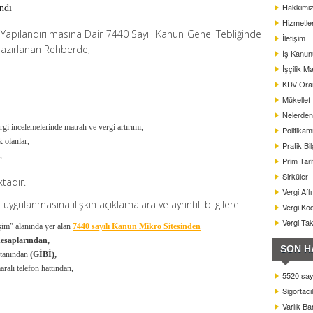
Hakkımı
ndı
Hizmetle
 Yapılandırılmasına Dair 7440 Sayılı Kanun Genel Tebliğinde
İletişim
hazırlanan Rehberde;
İş Kanun
İşçilik Ma
KDV Oranl
Mükellef
Nelerden 
gi incelemelerinde matrah ve vergi artırımı,
Politikam
 olanlar,
Pratik Bil
,
Prim Tar
Sirküler
tadır.
Vergi Aff
uygulanmasına ilişkin açıklamalara ve ayrıntılı bilgilere:
Vergi Kod
Vergi Ta
şim” alanında yer alan
7440 sayılı Kanun Mikro Sitesinden
esaplarından,
SON H
istanından
(GİBİ),
ralı telefon hattından,
5520 sayı
Sigortacı
Varlık B