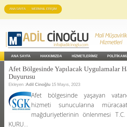
ANA SAYFA
WEBMAIL ERİŞİM
ANA SAYFA
HAKKIMIZDA
HİZMETLERİMİZ
POLİTİKAMI
Afet Bölgesinde Yapılacak Uygulamalar 
Duyurusu
Ekleyen :
Adil Cinoğlu
15 Mayıs, 2023
Afet bölgesinde yaşayan vatanda
hizmeti sunucularına müracaat
mağduriyetlerinin önlenmesi T.
KURU…