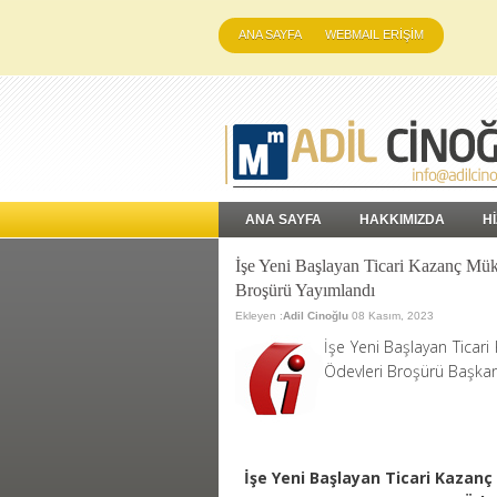
ANA SAYFA
WEBMAIL ERİŞİM
ANA SAYFA
HAKKIMIZDA
H
İşe Yeni Başlayan Ticari Kazanç Müke
Broşürü Yayımlandı
Ekleyen :
Adil Cinoğlu
08 Kasım, 2023
İşe Yeni Başlayan Ticari
Ödevleri Broşürü Başkanl
İşe Yeni Başlayan Ticari Kazanç