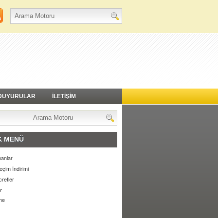
DUYURULAR
İLETİŞİM
K MENÜ
anlar
eçim İndirimi
retler
r
me