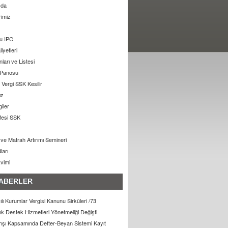
zda
rimiz
u IPC
liyetleri
arı ve Listesi
 Panosu
Vergi SSK Kesilir
ız
giler
ifesi SSK
ı ve Matrah Artırımı Semineri
ları
kvimi
ABERLER
lı Kurumlar Vergisi Kanunu Sirküleri /73
lık Destek Hizmetleri Yönetmeliği Değişti
arışı Kapsamında Defter-Beyan Sistemi Kayıt