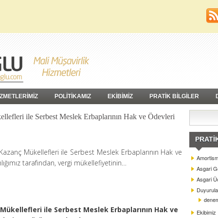
İZMETLERİMİZ
POLİTİKAMIZ
EKİBİMİZ
PRATİK BİLGİLER
llefleri ile Serbest Meslek Erbaplarının Hak ve Ödevleri
PRATI
 Kazanç Mükellefleri ile Serbest Meslek Erbaplarının Hak ve
Amortism
ığımız tarafından, vergi mükellefiyetinin…
Asgari G
Asgari Üc
Duyurula
dene
 Mükellefleri ile Serbest Meslek Erbaplarının Hak ve
Ekibimiz