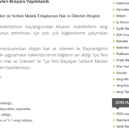
leri Broşürü Yayımlandı
Hakkımı
Hizmetle
İletişim
leri ile Serbest Meslek Erbaplarının Hak ve Ödevleri Broşürü
İş Kanun
ellefiyetinin başlangıcından itibaren mükelleflerin vergi
İşçilik Ma
unun arttırılması için pek çok bilgilendirme çalışmaları
KDV Oranl
Mükellef
Nelerden 
 mevzuatından doğan hak ve ödevleri ile Başkanlığımız
Politikam
 uygulamalar hakkında temel bilgilerin yer aldığı “İşe Yeni
Pratik Bil
nin Hak ve Ödevleri” ile “İşe Yeni Başlayan Serbest Meslek
Prim Tar
ri hazırlanmıştır.
Sirküler
n;
Vergi Aff
Vergi Kod
Vergi Ta
SON H
unluluğu,
şacakları yaptırımlar,
5520 sayı
r olduğu,
Sigortacı
sı ve % 5 vergi indirimi,
Varlık B