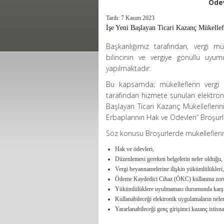
Ödev
Tarih: 7 Kasım 2023
İşe Yeni Başlayan Ticari Kazanç Mükellef
Başkanlığımız tarafından, vergi mük
bilincinin ve vergiye gönüllü uyum
yapılmaktadır.
Bu kapsamda; mükelleflerin vergi
tarafından hizmete sunulan elektronik
Başlayan Ticari Kazanç Mükellefleri
Erbaplarının Hak ve Ödevleri” Broşürle
Söz konusu Broşürlerde mükellefleri
Hak ve ödevleri,
Düzenlemesi gereken belgelerin neler olduğu,
Vergi beyannamelerine ilişkin yükümlülükleri,
Ödeme Kaydedici Cihaz (ÖKC) kullanma zor
Yükümlülüklere uyulmaması durumunda karşıla
Kullanabileceği elektronik uygulamaların nele
Yararlanabileceği genç girişimci kazanç istisna