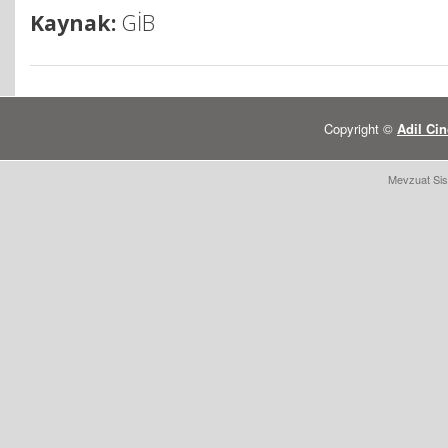
Kaynak:
GİB
Copyright ©
Adil Cin
Mevzuat Sis