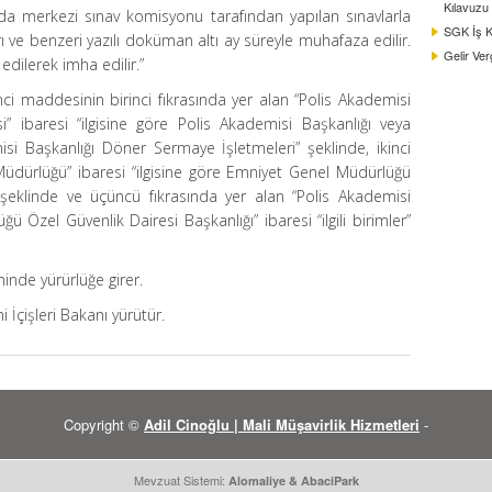
Kılavuzu
da merkezi sınav komisyonu tarafından yapılan sınavlarla
SGK İş Ka
tları ve benzeri yazılı doküman altı ay süreyle muhafaza edilir.
Gelir Ver
dilerek imha edilir.”
nci maddesinin birinci fıkrasında yer alan “Polis Akademisi
” ibaresi “ilgisine göre Polis Akademisi Başkanlığı veya
i Başkanlığı Döner Sermaye İşletmeleri” şeklinde, ikinci
Müdürlüğü” ibaresi “ilgisine göre Emniyet Genel Müdürlüğü
eklinde ve üçüncü fıkrasında yer alan “Polis Akademisi
ü Özel Güvenlik Dairesi Başkanlığı” ibaresi “ilgili birimler”
inde yürürlüğe girer.
İçişleri Bakanı yürütür.
Copyright ©
Adil Cinoğlu | Mali Müşavirlik Hizmetleri
-
Mevzuat Sistemi:
Alomaliye
&
AbaciPark