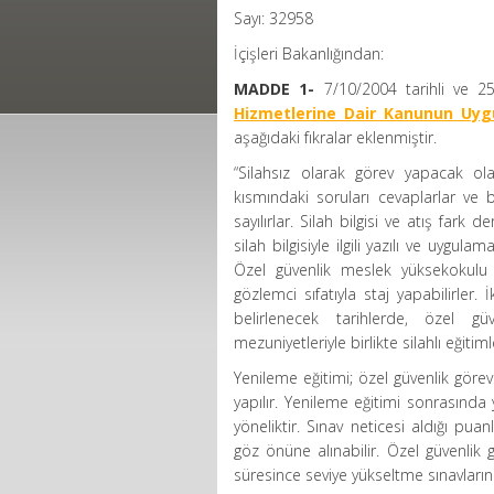
Sayı: 32958
İçişleri Bakanlığından:
MADDE 1-
7/10/2004 tarihli ve 
Hizmetlerine Dair Kanunun Uygu
aşağıdaki fıkralar eklenmiştir.
“Silahsız olarak görev yapacak olan
kısmındaki soruları cevaplarlar ve
sayılırlar. Silah bilgisi ve atış far
silah bilgisiyle ilgili yazılı ve uygul
Özel güvenlik meslek yüksekokulu ö
gözlemci sıfatıyla staj yapabilirler
belirlenecek tarihlerde, özel gü
mezuniyetleriyle birlikte silahlı eğitiml
Yenileme eğitimi; özel güvenlik görevli
yapılır. Yenileme eğitimi sonrasında y
yöneliktir. Sınav neticesi aldığı pua
göz önüne alınabilir. Özel güvenlik g
süresince seviye yükseltme sınavlarına 