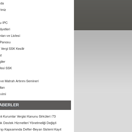
zda
rimiz
u IPC
liyetleri
arı ve Listesi
 Panosu
Vergi SSK Kesilir
ız
giler
ifesi SSK
ı ve Matrah Artırımı Semineri
ları
kvimi
ABERLER
lı Kurumlar Vergisi Kanunu Sirküleri /73
lık Destek Hizmetleri Yönetmeliği Değişti
arışı Kapsamında Defter-Beyan Sistemi Kayıt