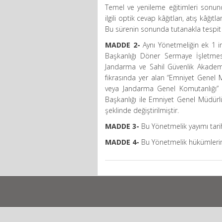
Temel ve yenileme eğitimleri sonun
ilgili optik cevap kâğıtları, atış kâğı
Bu sürenin sonunda tutanakla tespit e
MADDE 2-
Aynı Yönetmeliğin ek 1 i
Başkanlığı Döner Sermaye İşletmesi
Jandarma ve Sahil Güvenlik Akademis
fıkrasında yer alan “Emniyet Genel 
veya Jandarma Genel Komutanlığı” ş
Başkanlığı ile Emniyet Genel Müdürlüğ
şeklinde değiştirilmiştir.
MADDE 3-
Bu Yönetmelik yayımı tarih
MADDE 4-
Bu Yönetmelik hükümlerini 