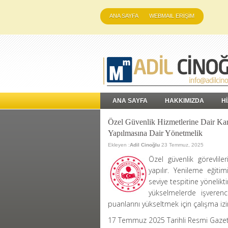
ANA SAYFA
WEBMAIL ERİŞİM
ANA SAYFA
HAKKIMIZDA
H
Özel Güvenlik Hizmetlerine Dair Ka
Yapılmasına Dair Yönetmelik
Ekleyen :
Adil Cinoğlu
23 Temmuz, 2025
Özel güvenlik görevliler
yapılır. Yenileme eğitim
seviye tespitine yönelikti
yükselmelerde işverenc
puanlarını yükseltmek için çalışma izin
17 Temmuz 2025 Tarihli Resmi Gaze