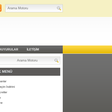
DUYURULAR
İLETİŞİM
K MENÜ
anlar
eçim İndirimi
retler
r
me