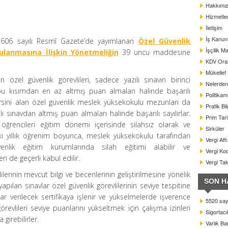
Hakkımı
Hizmetle
İletişim
İş Kanun
25606 sayılı Resmî Gazete’de yayımlanan
Özel Güvenlik
İşçilik Ma
lanmasına İlişkin Yönetmeliğin
39 uncu maddesine
KDV Oranl
Mükellef
 özel güvenlik görevlileri, sadece yazılı sınavın birinci
Nelerden 
 bu kısımdan en az altmış puan almaları halinde başarılı
Politikam
k dersini alan özel güvenlik meslek yüksekokulu mezunları da
Pratik Bil
amalı sınavdan altmış puan almaları halinde başarılı sayılırlar.
Prim Tar
ğrencileri eğitim dönemi içerisinde silahsız olarak ve
Sirküler
. İki yıllık öğrenim boyunca, meslek yüksekokulu tarafından
Vergi Aff
venlik eğitim kurumlarında silah eğitimi alabilir ve
Vergi Kod
eri de geçerli kabul edilir.
Vergi Ta
lerinin mevcut bilgi ve becerilerinin geliştirilmesine yönelik
SON H
apılan sınavlar özel güvenlik görevlilerinin seviye tespitine
nlar verilecek sertifikaya işlenir ve yükselmelerde işverence
5520 sayı
örevlileri seviye puanlarını yükseltmek için çalışma izinleri
Sigortacı
girebilirler.
Varlık B