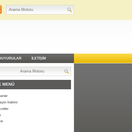
DUYURULAR
İLETİŞİM
K MENÜ
anlar
eçim İndirimi
retler
r
me