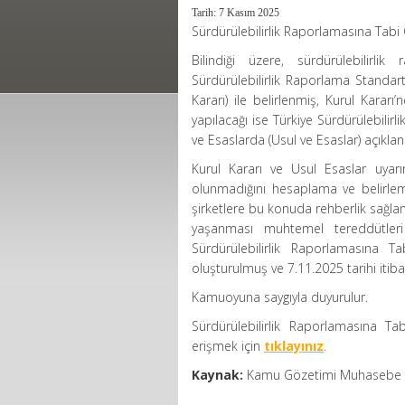
Tarih: 7 Kasım 2025
Sürdürülebilirlik Raporlamasına Tabi
Bilindiği üzere, sürdürülebilirl
Sürdürülebilirlik Raporlama Standart
Kararı) ile belirlenmiş, Kurul Karar
yapılacağı ise Türkiye Sürdürülebili
ve Esaslarda (Usul ve Esaslar) açıklan
Kurul Kararı ve Usul Esaslar uyar
olunmadığını hesaplama ve belirleme
şirketlere bu konuda rehberlik sağl
yaşanması muhtemel tereddütler
Sürdürülebilirlik Raporlamasına 
oluşturulmuş ve 7.11.2025 tarihi itiba
Kamuoyuna saygıyla duyurulur.
Sürdürülebilirlik Raporlamasına T
erişmek için
tıklayınız
.
Kaynak:
Kamu Gözetimi Muhasebe v