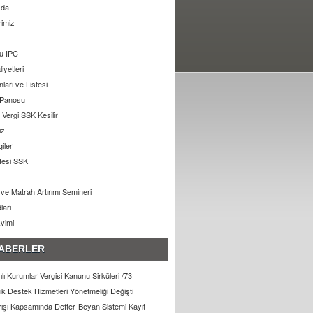
zda
rimiz
u IPC
liyetleri
arı ve Listesi
 Panosu
Vergi SSK Kesilir
ız
giler
ifesi SSK
ı ve Matrah Artırımı Semineri
ları
kvimi
ABERLER
lı Kurumlar Vergisi Kanunu Sirküleri /73
lık Destek Hizmetleri Yönetmeliği Değişti
arışı Kapsamında Defter-Beyan Sistemi Kayıt