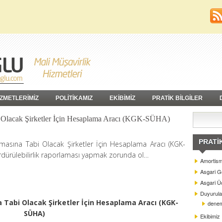
İZMETLERİMİZ
POLİTİKAMIZ
EKİBİMİZ
PRATİK BİLGİLER
bi Olacak Şirketler İçin Hesaplama Aracı (KGK-SÜHA)
PRATI
lamasına Tabi Olacak Şirketler İçin Hesaplama Aracı (KGK-
ürdürülebilirlik raporlaması yapmak zorunda ol…
Amortism
Asgari G
Asgari Üc
Duyurula
a Tabi Olacak Şirketler İçin Hesaplama Aracı (KGK-
dene
SÜHA)
Ekibimiz