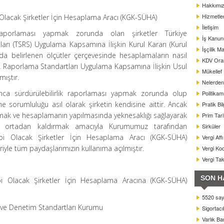
Hakkımı
Hizmetle
 Olacak Şirketler İçin Hesaplama Aracı (KGK-SÜHA)
İletişim
ik raporlaması yapmak zorunda olan şirketler Türkiye
İş Kanun
ları (TSRS) Uygulama Kapsamına İlişkin Kurul Kararı (Kurul
İşçilik Ma
ı’nda belirlenen ölçütler çerçevesinde hesaplamaların nasıl
KDV Oranl
rlik Raporlama Standartları Uygulama Kapsamına İlişkin Usul
Mükellef
mıştır.
Nelerden 
ınca sürdürülebilirlik raporlaması yapmak zorunda olup
Politikam
 sorumluluğu asıl olarak şirketin kendisine aittir. Ancak
Pratik Bil
amak ve hesaplamanın yapılmasında yeknesaklığı sağlayarak
Prim Tar
i ortadan kaldırmak amacıyla Kurumumuz tarafından
Sirküler
Tabi Olacak Şirketler İçin Hesaplama Aracı (KGK-SÜHA)
Vergi Aff
riyle tüm paydaşlarımızın kullanıma açılmıştır.
Vergi Kod
Vergi Ta
SON H
abi Olacak Şirketler İçin Hesaplama Aracına (KGK-SÜHA)
5520 sayı
e Denetim Standartları Kurumu
Sigortacı
Varlık B