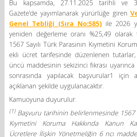
Bu kapsamda, 27.11.2025 tarihli ve 3
Gazete’de yayımlanarak yürürlüğe giren
V
Genel Tebliği (Sıra No:585)
ile 2026 yı
yeniden değerleme oranı %25,49 olarak t
1567 Sayılı Türk Parasının Kıymetini Koru
ekli ücret tarifesinde düzenlenen tutarla
üncü maddesinin sekizinci fıkrası uyarınca 
sonrasında yapılacak başvurular1 için a
açıklanan şekilde uygulanacaktır.
Kamuoyuna duyurulur.
(1)
Başvuru tarihinin belirlenmesinde 1567 S
Kıymetini Koruma Hakkında Kanun Ka
Ücretlere İlişkin Yönetmeliğin 6 ncı madde