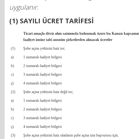
uygulanır.
(1) SAYILI ÜCRET TARİFESİ
Ticari amaçla döviz alım satımında bulunmak üzere bu Kanun kapsamı
faaliyet iznine tabi anonim şirketlerden alınacak ücretler
(1)
Şube açma yetkisini haiz ise;
a)
1 numaralı faaliyet bölgesi
b)
2 numaralı faaliyet bölgesi
c)
3 numaralı faaliyet bölgesi
ç)
4 numaralı faaliyet bölgesi
(2)
Şube açma yetkisini haiz değil ise;
a)
1 numaralı faaliyet bölgesi
b)
2 numaralı faaliyet bölgesi
c)
3 numaralı faaliyet bölgesi
ç)
4 numaralı faaliyet bölgesi
(3)
Şube açma yetkisini haiz olanların şube açma izni başvurusu için;