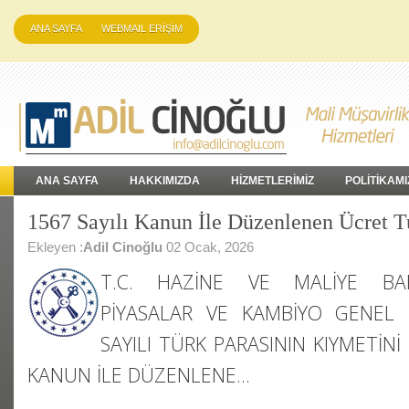
ANA SAYFA
WEBMAIL ERİŞİM
ANA SAYFA
HAKKIMIZDA
HİZMETLERİMİZ
POLİTİKAMI
1567 Sayılı Kanun İle Düzenlenen Ücret Tu
Ekleyen :
Adil Cinoğlu
02 Ocak, 2026
T.C. HAZİNE VE MALİYE BAK
PİYASALAR VE KAMBİYO GENEL
SAYILI TÜRK PARASININ KIYMETİ
KANUN İLE DÜZENLENE…