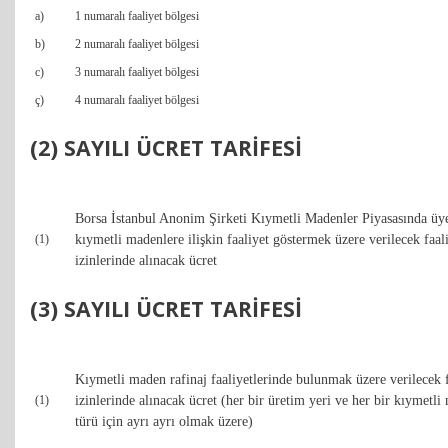
a)
1 numaralı faaliyet bölgesi
b)
2 numaralı faaliyet bölgesi
c)
3 numaralı faaliyet bölgesi
ç)
4 numaralı faaliyet bölgesi
(2) SAYILI ÜCRET TARİFESİ
Borsa İstanbul Anonim Şirketi Kıymetli Madenler Piyasasında üy
kıymetli madenlere ilişkin faaliyet göstermek üzere verilecek faal
(1)
izinlerinde alınacak ücret
(3) SAYILI ÜCRET TARİFESİ
Kıymetli maden rafinaj faaliyetlerinde bulunmak üzere verilecek f
izinlerinde alınacak ücret (her bir üretim yeri ve her bir kıymetl
(1)
türü için ayrı ayrı olmak üzere)