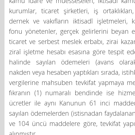
kamu idare ve müesseseleri, iktisadî kamu
kurumlar, ticaret şirketleri, iş ortaklıkları
dernek ve vakıfların iktisadî işletmeleri, k
fonu yönetenler, gerçek gelirlerini beyan
ticaret ve serbest meslek erbabı, zirai kaza
ziraî işletme hesabı esasına göre tespit ede
halinde sayılan ödemeleri (avans olara
nakden veya hesaben yaptıkları sırada, istihk
vergilerine mahsuben tevkifat yapmaya mec
fıkranın (1) numaralı bendinde ise hizm
ücretler ile aynı Kanunun 61 inci madded
sayılan ödemelerden (istisnadan faydalanan
ve 104 üncü maddelere göre, tevkifat yapı
alınmıştır.