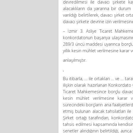
devredilmesi ile davacı şirkete ka
alacaklıların da yararına bir duru
varıldığı belirtilerek, davacı şirket 
davacı şirkete devrine izin verilmesine
– İzmir 3. Asliye Ticaret Mahkeme
konkordatonun başarıya ulaşmasını
289/3 üncü maddesi uyarınca borçlu 
yıllık kesin mühlet verilmesine karar ve
anlaşılmıştır.
Bu itibarla, … ile ortakları … ve … t
ilişkin olarak hazırlanan Konkordato 
Ticaret Mahkemesince borçlu davacı 
kesin mühlet verilmesine karar v
sürecindeki borçların ana faaliyetle
etmiş bulunan alacak tahsilatları ile
Şirket ortağı tarafından, konkorda
tahsis edilmesi kapsamında kendisin
senetler alındığının belirtildiği, ayrı