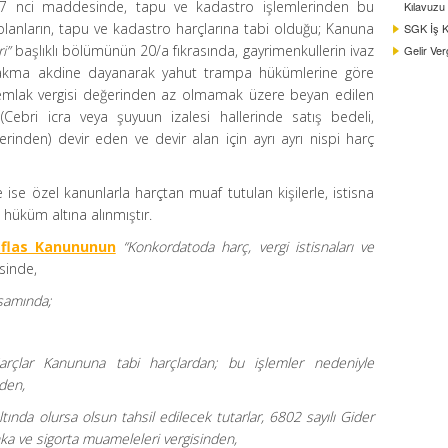
 nci maddesinde, tapu ve kadastro işlemlerinden bu
Kılavuzu
lı olanların, tapu ve kadastro harçlarına tabi olduğu; Kanuna
SGK İş Ka
i”
başlıklı bölümünün 20/a fıkrasında, gayrimenkullerin ivaz
Gelir Ver
 bakma akdine dayanarak yahut trampa hükümlerine göre
 emlak vergisi değerinden az olmamak üzere beyan edilen
(Cebri icra veya şuyuun izalesi hallerinde satış bedeli,
erinden) devir eden ve devir alan için ayrı ayrı nispi harç
e özel kanunlarla harçtan muaf tutulan kişilerle, istisna
hüküm altına alınmıştır.
 İflas Kanununun
“Konkordatoda harç, vergi istisnaları ve
sinde,
samında;
Harçlar Kanununa tabi harçlardan; bu işlemler nedeniyle
den,
tında olursa olsun tahsil edilecek tutarlar, 6802 sayılı Gider
ka ve sigorta muameleleri vergisinden,