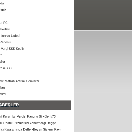
zda
rimiz
u IPC
liyetleri
arı ve Listesi
 Panosu
Vergi SSK Kesilir
ız
giler
ifesi SSK
ı ve Matrah Artırımı Semineri
ları
kvimi
ABERLER
lı Kurumlar Vergisi Kanunu Sirküleri /73
lık Destek Hizmetleri Yönetmeliği Değişti
arışı Kapsamında Defter-Beyan Sistemi Kayıt