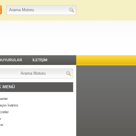
DUYURULAR
İLETİŞİM
K MENÜ
anlar
eçim İndirimi
retler
r
me