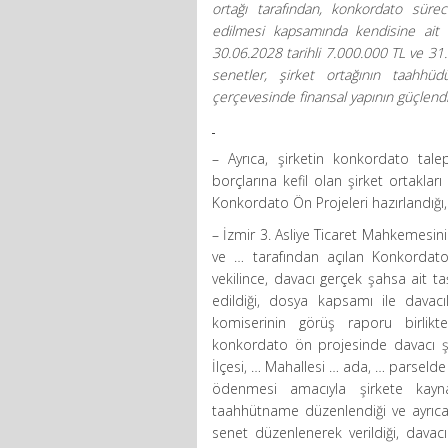
ortağı tarafından, konkordato süre
edilmesi kapsamında kendisine ait 
30.06.2028 tarihli 7.000.000 TL ve 31.
senetler, şirket ortağının taahh
çerçevesinde finansal yapının güçlendi
– Ayrıca, şirketin konkordato tale
borçlarına kefil olan şirket ortakla
Konkordato Ön Projeleri hazırlandığı,
– İzmir 3. Asliye Ticaret Mahkemesini
ve … tarafından açılan Konkordat
vekilince, davacı gerçek şahsa ait ta
edildiği, dosya kapsamı ile dava
komiserinin görüş raporu birlikt
konkordato ön projesinde davacı şi
İlçesi, … Mahallesi … ada, … parselde 
ödenmesi amacıyla şirkete kaynak
taahhütname düzenlendiği ve ayrıca 
senet düzenlenerek verildiği, davac