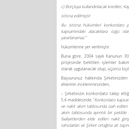
c) Borçluya kullandırılacak krediler,
istisna edilmiştir.
Bu istisna hükümleri konkordato pr
kapsamındaki alacaklılara özgü ola
yararlanamaz.”
hükümlerine yer verilmiştir.
Buna göre, 2004 sayılı Kanunun 30
projesinde belirtilen işlemler bak
olarak uygulanacak olup, üçüncü kişi
Başvurunuz hakkında Şirketinizden 
eklerinin incelenmesinden,
– Şirketinizin konkordato talep ett
5.4 maddesinde, “
Konkordato kapsamın
ve nakit akım tablosunda izah edilen 
akım tablosunda ayrıntılı bir şekilde
faaliyetlerden elde edilen nakit g
tahsilatları ve Şirket ortağına ait taşı