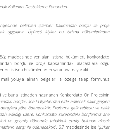
 Kaynak Kullanımı Destekleme Fonundan,
ojesinde belirtilen işlemler bakımından borçlu ile proje
rak uygulanır. Üçüncü kişiler bu istisna hükümlerinden
8/g maddesinde yer alan istisna hükümleri, konkordato
ımından borçlu ile proje kapsamındaki alacaklılara özgü
ler bu istisna hükümlerinden yararlanamayacaktır.
mail yoluyla alınan belgeler ile özelge talep formunuz
iği ve buna istinaden hazırlanan Konkordato Ön Projesinin
daki borçlar, ana faaliyetlerden elde edilecek nakit girişleri
detaylara göre ödenecektir. Proforma gelir tablosu ve nakit
 izah edildiği üzere, konkordato sürecindeki borçlarımız ana
irişleri ve geçmiş dönemde tahakkuk etmiş bulunan alacak
nmazların satışı ile ödenecektir.
“, 6.7 maddesinde ise “
Şirket