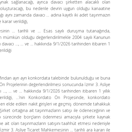
ynak sağlanacağı, ayrıca davacı şirketten alacaklı olan
m oluşturacağı, bu nedenle devrin uygun olduğu kanaatine
ortağı aynı zamanda davacı … adına kayıtlı iki adet taşınmazın
 karar verildiği,
sinin … tarihli ve … Esas sayılı duruşma tutanağında,
n mümkün olduğu değerlendirilmekle 2004 sayılı Kanunun
davacı …, … ve … hakkında 9/1/2026 tarihinden itibaren 1
rildiği
arafından ayrı ayrı konkordata talebinde bulunulduğu ve buna
Ön Projelerinin değerlendirilmesi sonucunda İzmir 3. Asliye
…, … ve … hakkında 9/1/2026 tarihinden itibaren 1 yıllık
erildiği, …’nin Konkordato Ön Projesinde, konkordato
rden elde edilen nakit girişleri ve geçmiş dönemde tahakkuk
 Şirket ortağına ait taşınmazların satışı ile ödeneceğinin ve
to sürecinde borçların ödenmesi amacıyla şirkete kaynak
e ait olan taşınmazların satışını taahhüt etmesi nedeniyle
ca İzmir 3. Asliye Ticaret Mahkemesinin … tarihli ara kararı ile