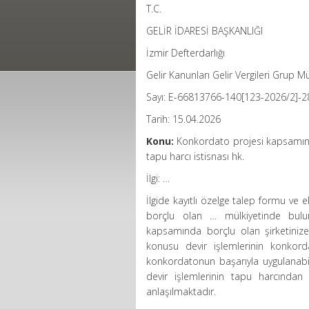
T.C.
GELİR İDARESİ BAŞKANLIĞI
İzmir Defterdarlığı
Gelir Kanunları Gelir Vergileri Grup 
Sayı: E-66813766-140[123-2026/2]-
Tarih: 15.04.2026
Konu:
Konkordato projesi kapsamında
tapu harcı istisnası hk.
İlgi: …
İlgide kayıtlı özelge talep formu v
borçlu olan … mülkiyetinde bulu
kapsamında borçlu olan şirketinize
konusu devir işlemlerinin konkord
konkordatonun başarıyla uygulanabil
devir işlemlerinin tapu harcından
anlaşılmaktadır.