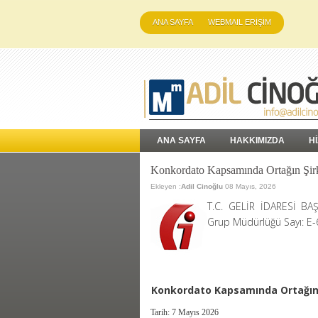
ANA SAYFA
WEBMAIL ERİŞİM
ANA SAYFA
HAKKIMIZDA
H
Konkordato Kapsamında Ortağın Şirke
Ekleyen :
Adil Cinoğlu
08 Mayıs, 2026
T.C. GELİR İDARESİ BAŞK
Grup Müdürlüğü Sayı: E
Konkordato Kapsamında Ortağın 
Tarih:
7 Mayıs 2026