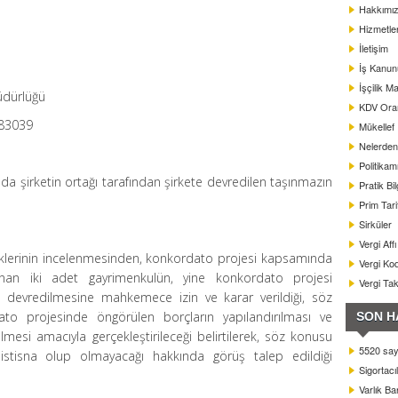
Hakkımı
Hizmetle
İletişim
İş Kanun
İşçilik Ma
Müdürlüğü
KDV Oranl
283039
Mükellef
Nelerden 
Politikam
 şirketin ortağı tarafından şirkete devredilen taşınmazın
Pratik Bil
Prim Tar
Sirküler
Vergi Aff
e eklerinin incelenmesinden, konkordato projesi kapsamında
Vergi Kod
nan iki adet gayrimenkulün, yine konkordato projesi
Vergi Ta
 devredilmesine mahkemece izin ve karar verildiği, söz
ato projesinde öngörülen borçların yapılandırılması ve
SON H
mesi amacıyla gerçekleştirileceği belirtilerek, söz konusu
5520 sayı
 istisna olup olmayacağı hakkında görüş talep edildiği
Sigortacı
Varlık B