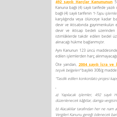
492 sayılı Harçlar Kanununun
57
Kanuna bağlı (4) sayılı tarifede yazı
bağlı (4) sayılı tarifenin
“I-Tapu işlemler
karşılığında veya ölünceye kadar
devir ve iktisabında gayrimenkulün
devir ve iktisap bedeli üzerinden 
istimlâklerde takdir edilen bedel üz
alınacağı hükme bağlanmıştır.
Aynı Kanunun 123 üncü maddesinde is
edilen işlemlerden harç alınmayacağı 
Öte yandan,
2004 sayılı İcra ve
teşvik belgeleri”
başlıklı 308/g madde
“Tasdik edilen konkordato projesi kap
a) Yapılacak işlemler, 492 sayılı 
düzenlenecek kâğıtlar, damga vergisin
b) Alacaklılar tarafından her ne nam al
Vergileri Kanunu gereği ödenecek ban