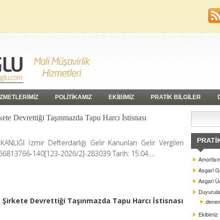
İZMETLERİMİZ
POLİTİKAMIZ
EKİBİMİZ
PRATİK BİLGİLER
te Devrettiği Taşınmazda Tapu Harcı İstisnası
PRATI
ANLIĞI İzmir Defterdarlığı Gelir Kanunları Gelir Vergileri
-66813766-140[123-2026/2]-283039 Tarih: 15.04….
Amortism
Asgari G
Asgari Üc
Duyurula
Şirkete Devrettiği Taşınmazda Tapu Harcı İstisnası
dene
Ekibimiz