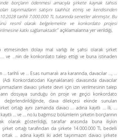
cinde borçların ödenmesi amacıyla şirkete kaynak tahsis
olan taşınmazların satışını taahhüt etmiş ve kendisinden
10.2028 tarihli 7.000.000 TL tutarında senetler alınmıştır. Bu
üdünü resmî olarak belgelemekte ve konkordato projesi
rilmesine katkı sağlamaktadır.
” açıklamalarına yer verildiği,
p etmesinden dolayı mal varlığı ile şahsi olarak şirket
rı …. ve …nin de konkordato talep ettiği ve buna istinaden
n … tarihli ve … Esas numaralı ara kararında, davacılar …, …
o (Adi Konkordatodan Kaynaklanan) davasında davacılar
şınmazların davacı şirkete devri için izin verilmesinin talep
cıların dosyaya sunduğu ön proje ve geçici konkordato
e değerlendirildiğinde, dava dilekçesi ekinde sunulan
rket ortağı aynı zamanda davacı … adına kayıtlı … İli, …
kayıtlı … ve … no.lu bağımsız bölümlerin şirketin borçlarının
 olarak gösterildiği, taraflar arasında buna ilişkin
şirket ortağı tarafından da şirkete 14.000.000 TL bedelli
ı ortak … adına kayıtlı iki adet taşınmazın davacı şirkete