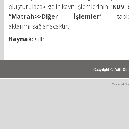
oluşturulacak gelir kayıt işlemlerinin “
KDV 
“Matrah>>Diğer İşlemler
” tabl
aktarımı sağlanacaktır.
Kaynak:
GİB
Copyright ©
Adil Cin
Mevzuat Sis