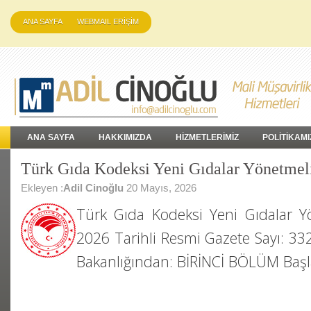
ANA SAYFA
WEBMAIL ERİŞİM
ANA SAYFA
HAKKIMIZDA
HİZMETLERİMİZ
POLİTİKAMI
Türk Gıda Kodeksi Yeni Gıdalar Yönetmel
Ekleyen :
Adil Cinoğlu
20 Mayıs, 2026
Türk Gıda Kodeksi Yeni Gıdalar Y
2026 Tarihli Resmi Gazete Sayı: 3
Bakanlığından: BİRİNCİ BÖLÜM Baş