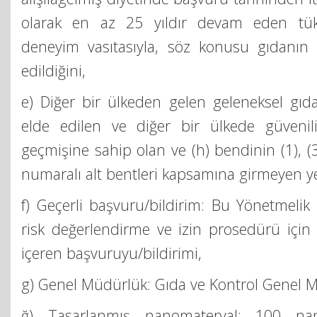
olarak en az 25 yıldır devam eden tük
deneyim vasıtasıyla, söz konusu gıdanın gü
edildiğini,
e) Diğer bir ülkeden gelen geleneksel gıda
elde edilen ve diğer bir ülkede güvenil
geçmişine sahip olan ve (h) bendinin (1), (3),
numaralı alt bentleri kapsamına girmeyen ye
f) Geçerli başvuru/bildirim: Bu Yönetmeli
risk değerlendirme ve izin prosedürü için g
içeren başvuruyu/bildirimi,
g) Genel Müdürlük: Gıda ve Kontrol Genel 
ğ) Tasarlanmış nanomateryal: 100 n