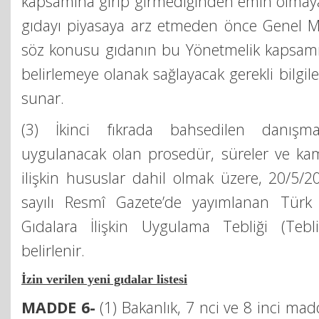
kapsamına girip girmediğinden emin olmayan
gıdayı piyasaya arz etmeden önce Genel M
söz konusu gıdanın bu Yönetmelik kapsamın
belirlemeye olanak sağlayacak gerekli bilgi
sunar.
(3) İkinci fıkrada bahsedilen danışma
uygulanacak olan prosedür, süreler ve k
ilişkin hususlar dahil olmak üzere, 20/5/2
sayılı Resmî Gazete’de yayımlanan Türk
Gıdalara İlişkin Uygulama Tebliği (Tebl
belirlenir.
İzin verilen yeni gıdalar listesi
MADDE 6-
(1) Bakanlık, 7 nci ve 8 inci ma