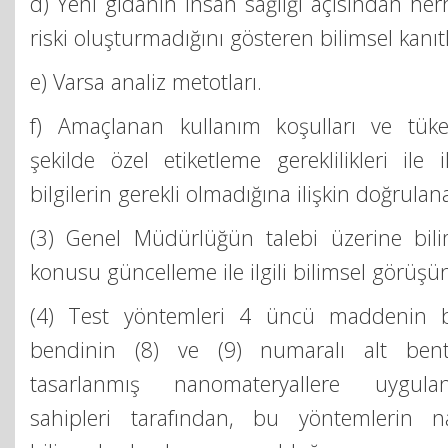
d) Yeni gıdanın insan sağlığı açısından herh
riski oluşturmadığını gösteren bilimsel kanıtl
e) Varsa analiz metotları.
f) Amaçlanan kullanım koşulları ve tüket
şekilde özel etiketleme gereklilikleri ile 
bilgilerin gerekli olmadığına ilişkin doğrulana
(3) Genel Müdürlüğün talebi üzerine bil
konusu güncelleme ile ilgili bilimsel görüşün
(4) Test yöntemleri 4 üncü maddenin bir
bendinin (8) ve (9) numaralı alt bent
tasarlanmış nanomateryallere uygula
sahipleri tarafından, bu yöntemlerin na