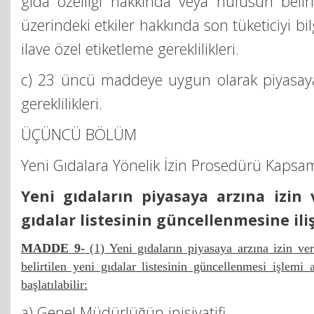
gıda özelliği hakkında veya nüfusun belirli
üzerindeki etkiler hakkında son tüketiciyi bi
ilave özel etiketleme gereklilikleri.
c) 23 üncü maddeye uygun olarak piyasaya
gereklilikleri.
ÜÇÜNCÜ BÖLÜM
Yeni Gıdalara Yönelik İzin Prosedürü Kapsa
Yeni gıdaların piyasaya arzına izin 
gıdalar listesinin güncellenmesine il
MADDE 9-
(1) Yeni gıdaların piyasaya arzına izin ve
belirtilen yeni gıdalar listesinin güncellenmesi işlemi 
başlatılabilir:
a) Genel Müdürlüğün inisiyatifi.