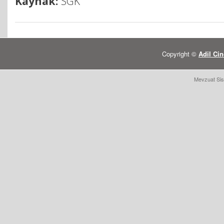
Kaynak:
SGK
Copyright ©
Adil Cin
Mevzuat Sis