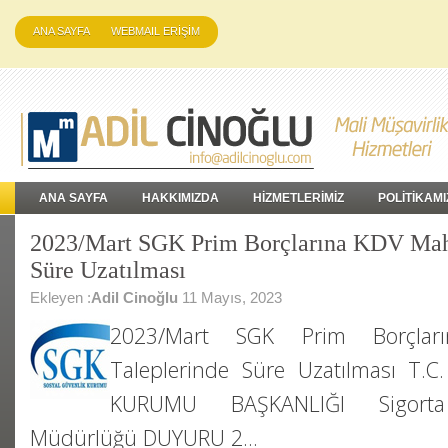
ANA SAYFA
WEBMAIL ERİŞİM
ANA SAYFA
HAKKIMIZDA
HİZMETLERİMİZ
POLİTİKAMI
2023/Mart SGK Prim Borçlarına KDV Mah
Süre Uzatılması
Ekleyen :
Adil Cinoğlu
11 Mayıs, 2023
2023/Mart SGK Prim Borçla
Taleplerinde Süre Uzatılması T.
KURUMU BAŞKANLIĞI Sigorta
Müdürlüğü DUYURU 2…