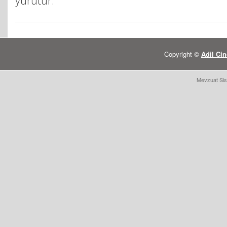
yürütür.
Copyright ©
Adil Cin
Mevzuat Sis