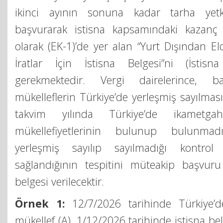
ikinci ayının sonuna kadar tarha yetki
başvurarak istisna kapsamındaki kazanç ve
olarak (EK-1)’de yer alan “Yurt Dışından E
İratlar İçin İstisna Belgesi”ni (İstisn
gerekmektedir. Vergi dairelerince, 
mükelleflerin Türkiye’de yerleşmiş sayılma
takvim yılında Türkiye’de ikametga
mükellefiyetlerinin bulunup bulunmadı
yerleşmiş sayılıp sayılmadığı kontrol e
sağlandığının tespitini müteakip başvuru 
belgesi verilecektir.
Örnek 1:
12/7/2026 tarihinde Türkiye’d
mükellef (A), 1/12/2026 tarihinde istisna bel