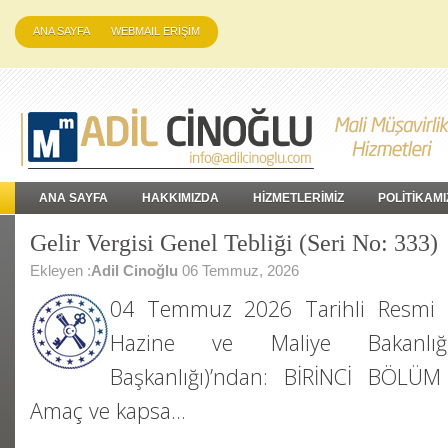
ANA SAYFA
WEBMAIL ERİŞİM
ANA SAYFA
HAKKIMIZDA
HİZMETLERİMİZ
POLİTİKAMI
Gelir Vergisi Genel Tebliği (Seri No: 333)
Ekleyen :
Adil Cinoğlu
06 Temmuz, 2026
04 Temmuz 2026 Tarihli Resmi 
Hazine ve Maliye Bakanlığı
Başkanlığı)’ndan: BİRİNCİ BÖL
Amaç ve kapsa…